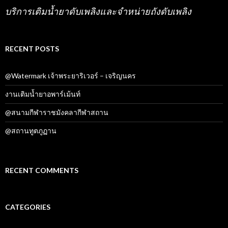
f
บริการเติมน้ำยาดับเพลิงและจำหน่ายถังดับเพลิง
o
r
:
RECENT POSTS
@Watermark เจ้าพระยาริเวอร์ – เจริญนคร
งานเติมน้ำยาอพาร์เม้นท์
@สนามกีฬาราชมังคลากีฬาสถาน
@สถานทูตภูฏาน
RECENT COMMENTS
CATEGORIES